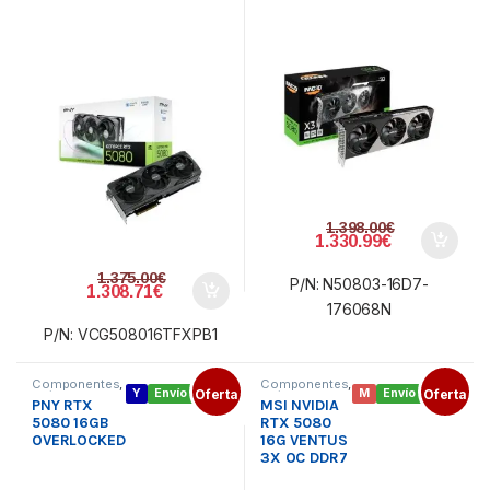
1.398.00
€
1.330.99
€
1.375.00
€
P/N: N50803-16D7-
1.308.71
€
176068N
P/N: VCG508016TFXPB1
Componentes
,
Componentes
,
Y
Envío gratis
Oferta
M
Envío gratis
Oferta
Gráficas
Gráficas
PNY RTX
MSI NVIDIA
nVidia
,
Tarjetas
nVidia
,
Tarjetas
gráficas
gráficas
5080 16GB
RTX 5080
OVERLOCKED
16G VENTUS
3X OC DDR7