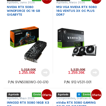
Agotado
,
Junio 2026
Agotado
,
Marzo 2026
NVIDIA RTX 5080
MSI VGA NVIDIA RTX 5080
WINDFORCE OC 16 GB
16G VENTUS 3X OC PLUS
GIGABYTE
DDR7
1.318.00
€
1.323.00
€
1.255.06
€
1.259.36
€
P/N: 9VN5080WO-00-G10
P/N: 912-V531-001
Agotado
Envío gratis
Oferta
Agotado
A
Envío gratis
Oferta
Agotado
,
Mayo 2026
Componentes
,
Gráficas nVidia
,
Tarjetas gráficas
INNO3D RTX 5080 16GB X3
nVidia RTX 5080 GAMING