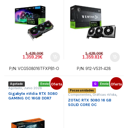
1.428.00
€
1.428.00
€
1.359.29
€
1.359.81
€
P/N: VCG508016TFXPB1-O
P/N: 912-V531-428
Agotado
Envío gratis
Oferta
G
Envío gratis
Oferta
Agotado
,
Junio 2026
Pocas unidades
Gigabyte nVidia RTX 5080
Componentes
,
Gráficas nVidia
,
GAMING OC 16GB DDR7
Tarjetas gráficas
ZOTAC RTX 5080 16 GB
SOLID CORE OC