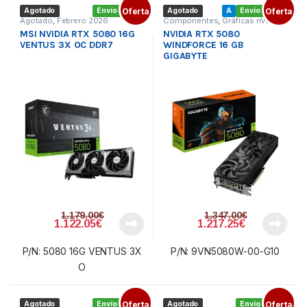
Agotado
Envío gratis
Oferta
Agotado
A
Envío gratis
Oferta
Agotado
,
Febrero 2026
Componentes
,
Gráficas nVidia
,
Tarjetas gráficas
MSI NVIDIA RTX 5080 16G
NVIDIA RTX 5080
VENTUS 3X OC DDR7
WINDFORCE 16 GB
GIGABYTE
1.179.00
€
1.347.00
€
1.122.05
€
1.217.25
€
P/N: 5080 16G VENTUS 3X
P/N: 9VN5080W-00-G10
O
Agotado
Envío gratis
Oferta
Agotado
Envío gratis
Oferta