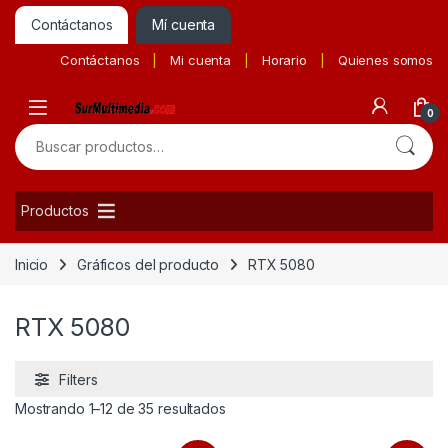
Contáctanos
Mí cuenta
Contáctanos
Mi cuenta
Horario
Quienes somos
0
Buscar por:
Productos
Inicio
Gráficos del producto
RTX 5080
RTX 5080
Filters
Ordenado por precio: bajo a alto
Mostrando 1–12 de 35 resultados