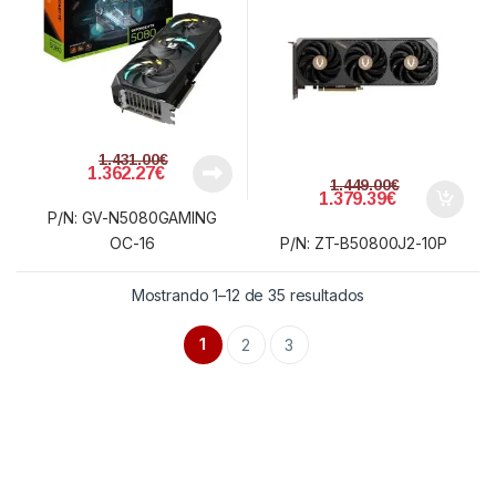
1.431.00
€
1.362.27
€
1.449.00
€
1.379.39
€
P/N: GV-N5080GAMING
OC-16
P/N: ZT-B50800J2-10P
Ordenado por prec
Mostrando 1–12 de 35 resultados
1
2
3