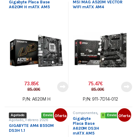
Gigabyte Placa Base
MSI MAG A520M VECTOR
A620M H mATX AM5
WIFI mATX AM4
73.85
€
75.47
€
85.00
€
85.00
€
P/N: A620M H
P/N: 911-7D14-012
Componentes
,
Agotado
Envío gratis
Oferta
I
Envío gratis
Oferta
Placa base
Gigabyte
AMD
,
Socket
Agotado
,
Febrero 2026
AM5
Placa Base
GIGABYTE AM4 B550M
A620M DS3H
DS3H 1.1
mATX AM5