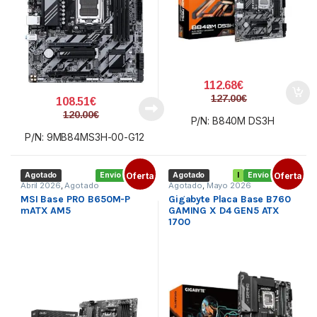
112.68
€
127.00
€
108.51
€
120.00
€
P/N: B840M DS3H
P/N: 9MB84MS3H-00-G12
Agotado
Envío gratis
Oferta
Agotado
I
Envío gratis
Oferta
Abril 2026
,
Agotado
Agotado
,
Mayo 2026
MSI Base PRO B650M-P
Gigabyte Placa Base B760
mATX AM5
GAMING X D4 GEN5 ATX
1700