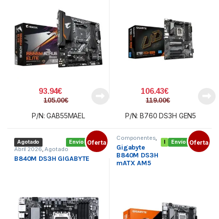
93.94
€
106.43
€
105.00
€
119.00
€
P/N: GAB55MAEL
P/N: B760 DS3H GEN5
Componentes
,
Agotado
Envío gratis
Oferta
I
Envío gratis
Oferta
Placa base
Gigabyte
AMD
,
Socket
Abril 2026
,
Agotado
AM5
B840M DS3H
B840M DS3H GIGABYTE
mATX AM5