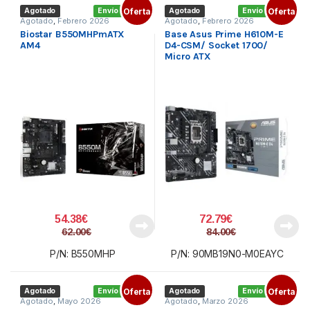
Agotado
Envío gratis
Oferta
Agotado
Envío gratis
Oferta
Agotado
,
Febrero 2026
Agotado
,
Febrero 2026
Biostar B550MHPmATX
Base Asus Prime H610M-E
AM4
D4-CSM/ Socket 1700/
Micro ATX
54.38
€
72.79
€
62.00
€
84.00
€
P/N: B550MHP
P/N: 90MB19N0-M0EAYC
Agotado
Envío gratis
Oferta
Agotado
Envío gratis
Oferta
Agotado
,
Mayo 2026
Agotado
,
Marzo 2026