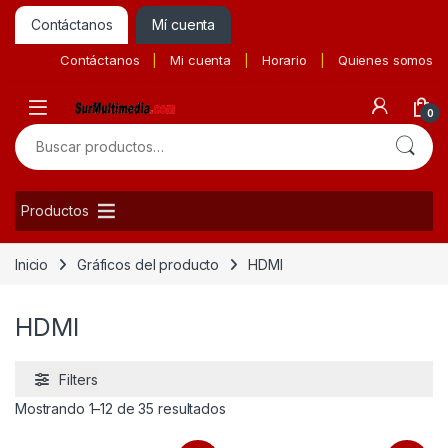
Contáctanos
Mí cuenta
Contáctanos
Mi cuenta
Horario
Quienes somos
0
Buscar por:
Productos
Inicio
Gráficos del producto
HDMI
HDMI
Filters
Ordenado por precio: bajo a alto
Mostrando 1–12 de 35 resultados