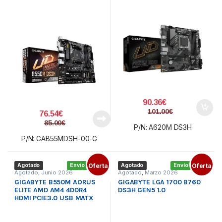
90.36
€
101.00
€
76.54
€
85.00
€
P/N: A620M DS3H
P/N: GAB55MDSH-00-G
Agotado
Envío gratis
Oferta
Agotado
Envío gratis
Oferta
Agotado
,
Junio 2026
Agotado
,
Marzo 2026
GIGABYTE B550M AORUS
GIGABYTE LGA 1700 B760
ELITE AMD AM4 4DDR4
DS3H GEN5 1.0
HDMI PCIE3.0 USB MATX