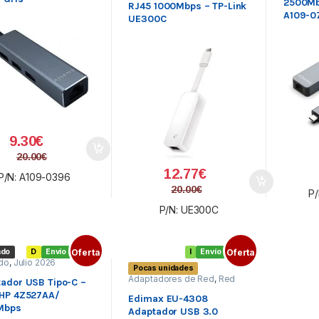
2500Mb
RJ45 1000Mbps – TP-Link
A109-0
UE300C
9.30
€
20.00
€
12.77
€
P/N: A109-0396
20.00
€
P/
P/N: UE300C
ado
D
Envío gratis
Oferta
I
Envío gratis
Oferta
do
,
Julio 2026
Pocas unidades
Adaptadores de Red
,
Red
ador USB Tipo-C –
externa
,
Redes
 HP 4Z527AA/
Edimax EU-4308
Mbps
Adaptador USB 3.0