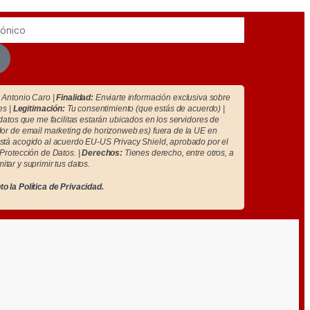
Antonio Caro |
Finalidad:
Enviarte información exclusiva sobre
es |
Legitimación:
Tu consentimiento (que estás de acuerdo) |
atos que me facilitas estarán ubicados en los servidores de
r de email marketing de horizonweb.es) fuera de la UE en
tá acogido al acuerdo EU-US Privacy Shield, aprobado por el
Protección de Datos. |
Derechos:
Tienes derecho, entre otros, a
imitar y suprimir tus datos.
to la
Política de Privacidad.