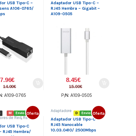
dor USB Tipo-C –
Adaptador USB Tipo-C –
isens A106-0765/
RJ45 Hembra – Gigabit –
bps
A109-0505
7.96
€
8.45
€
14.00
€
15.00
€
N: A109-0765
P/N: A109-0505
Adaptadore
o
M
Envío gratis
Oferta
D
Envío gratis
Oferta
s de Red
,
ores de Red
,
Red
Red externa
,
Adaptador USB Tipo-C –
Redes
Redes
RJ45 Nanocable
dor USB Tipo-C
10.03.0410/ 2500Mbps
– RJ45 Hembra/