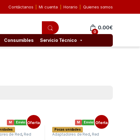
Contáctanos
Mi cuenta
Horario
Quienes somos
0.00
€
0
Consumibles
Servicio Técnico
M
Envío gratis
Oferta
M
Envío gratis
Oferta
nidades
Pocas unidades
ores de Red
,
Red
Adaptadores de Red
,
Red
Redes
externa
,
Redes