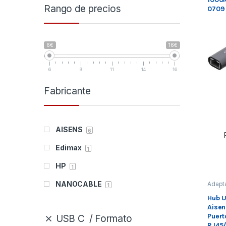
Rango de precios
0709
6€
16€
6
9
11
14
16
Fabricante
AISENS
6
Edimax
1
HP
1
NANOCABLE
Adapt
1
s de 
Red e
Hub U
TP-LINK
Rede
1
Aisen
Puert
USB C
Formato
10POS
0
RJ45/