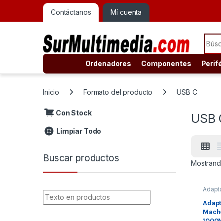
Contáctanos
Mí cuenta
Sear
Ordenadores
Componentes
Perif
Inicio
Formato del producto
USB C
Con Stock
USB 
Limpiar Todo
Buscar productos
Mostrando
Adapt
s de 
Red e
Adapt
Rede
Mach
1000M