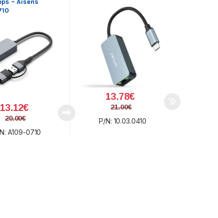
ps – Aisens
710
13.78
€
13.12
€
21.00
€
20.00
€
P/N: 10.03.0410
N: A109-0710