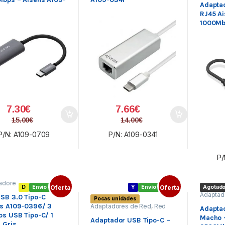
Adapta
RJ45 A
1000M
7.30
€
7.66
€
15.00
€
14.00
€
P/N: A109-0709
P/N: A109-0341
P/
adore
D
Envío gratis
Oferta
Y
Envío gratis
Oferta
Agotad
Red
,
Adaptad
xterna
,
SB 3.0 Tipo-C
Pocas unidades
externa
,
s
s A109-0396/ 3
Adaptadores de Red
,
Red
Adapta
externa
,
Redes
os USB Tipo-C/ 1
Macho 
Adaptador USB Tipo-C –
 Gris