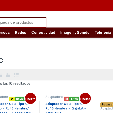
ch for:
éricos
Redes
Conectividad
Imagen y Sonido
Telefonía
C
Ordenado por precio: bajo a alto
 los 10 resultados
adore
Adaptadore
D
Envío gratis
Oferta
M
Envío gratis
Oferta
Red
,
s de Red
,
xterna
,
Red
ador USB Tipo-C
Adaptador USB Tipo-C –
Pocas u
s
externa
,
o – RJ45 Hembra/
RJ45 Hembra – Gigabit –
Adaptad
Redes
externa
,
bps – Aisens A109-
A109-0341