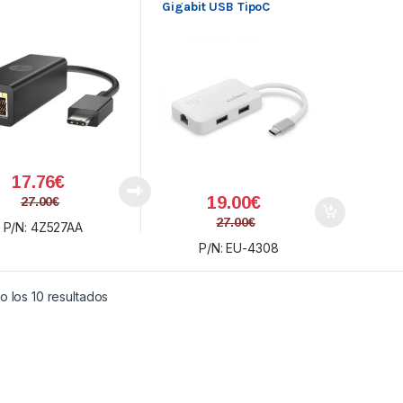
Gigabit USB TipoC
17.76
€
19.00
€
27.00
€
27.00
€
P/N: 4Z527AA
P/N: EU-4308
Ordenado por precio: bajo a alto
 los 10 resultados