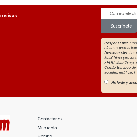
clusivas
Suscríbete
Responsable:
Juan 
ofertas y promocion
Destinatarios:
Los d
MailChimp (proveedo
EEUU. MailChimp es
Comité Europeo de 
acceder, rectificar, l
He leído y acep
Contáctanos
Mi cuenta
Horario