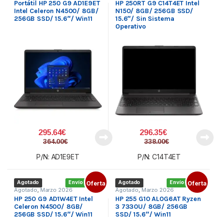
Portátil HP 250 G9 AD1E9ET
HP 250RT G9 C14T4ET Intel
Intel Celeron N4500/ 8GB/
N150/ 8GB/ 256GB SSD/
256GB SSD/ 15.6″/ Win11
15.6″/ Sin Sistema
Operativo
295.64
€
296.35
€
364.00
€
338.00
€
P/N: AD1E9ET
P/N: C14T4ET
Agotado
Envío gratis
Oferta
Agotado
Envío gratis
Oferta
Agotado
,
Marzo 2026
Agotado
,
Marzo 2026
HP 250 G9 AD1W4ET Intel
HP 255 G10 AL0G6AT Ryzen
Celeron N4500/ 8GB/
3 7330U/ 8GB/ 256GB
256GB SSD/ 15.6″/ Win11
SSD/ 15.6″/ Win11