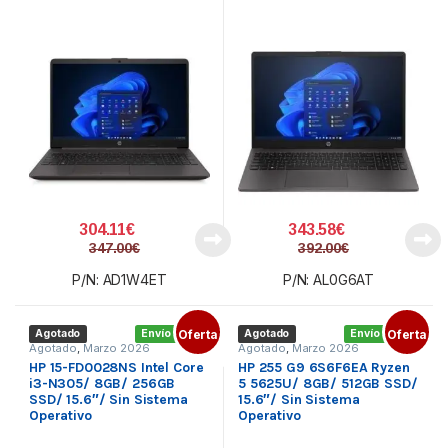
304.11
€
343.58
€
347.00
€
392.00
€
P/N: AD1W4ET
P/N: AL0G6AT
Agotado
Envío gratis
Oferta
Agotado
Envío gratis
Oferta
Agotado
,
Marzo 2026
Agotado
,
Marzo 2026
HP 15-FD0028NS Intel Core
HP 255 G9 6S6F6EA Ryzen
i3-N305/ 8GB/ 256GB
5 5625U/ 8GB/ 512GB SSD/
SSD/ 15.6″/ Sin Sistema
15.6″/ Sin Sistema
Operativo
Operativo