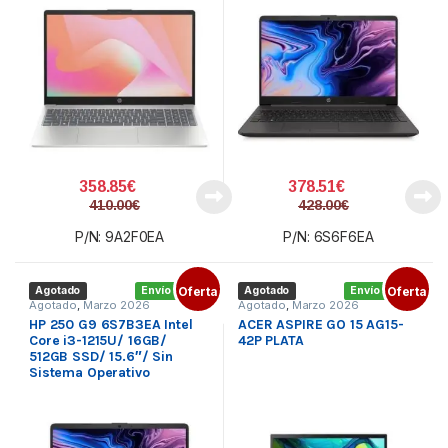
358.85
€
378.51
€
410.00
€
428.00
€
P/N: 9A2F0EA
P/N: 6S6F6EA
Agotado
Envío gratis
Oferta
Agotado
Envío gratis
Oferta
Agotado
,
Marzo 2026
Agotado
,
Marzo 2026
HP 250 G9 6S7B3EA Intel
ACER ASPIRE GO 15 AG15-
Core i3-1215U/ 16GB/
42P PLATA
512GB SSD/ 15.6″/ Sin
Sistema Operativo