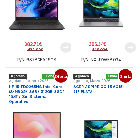
382.71
€
396.34
€
433.00
€
448.00
€
P/N: 6S7B3EA 16GB
P/N: NX.J7WEB.034
Agotado
Envío gratis
Oferta
Agotado
Envío gratis
Oferta
Agotado
,
Febrero 2026
Agotado
,
Marzo 2026
HP 15-FD0265NS Intel Core
ACER ASPIRE GO 15 AG15-
i3-N305/ 8GB/ 512GB SSD/
71P PLATA
15.6″/ Sin Sistema
Operativo