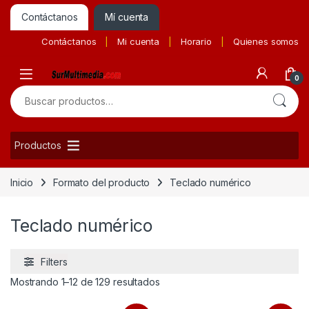
Contáctanos
Mí cuenta
Contáctanos
Mi cuenta
Horario
Quienes somos
0
Buscar por:
Productos
Inicio
Formato del producto
Teclado numérico
Teclado numérico
Filters
Ordenado por precio: bajo a alto
Mostrando 1–12 de 129 resultados