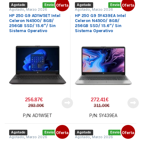
Agotado
Envío gratis
Oferta
Agotado
Envío gratis
Oferta
Agotado
,
Marzo 2026
Agotado
,
Marzo 2026
HP 250 G9 AD1W5ET Intel
HP 250 G9 5Y439EA Intel
Celeron N4500/ 8GB/
Celeron N4500/ 8GB/
256GB SSD/ 15.6″/ Sin
256GB SSD/ 15.6″/ Sin
Sistema Operativo
Sistema Operativo
256.87
€
272.41
€
293.00
€
311.00
€
P/N: AD1W5ET
P/N: 5Y439EA
Agotado
Envío gratis
Oferta
Agotado
Envío gratis
Oferta
Agotado
,
Marzo 2026
Agotado
,
Marzo 2026