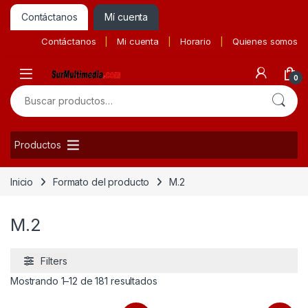
Contáctanos
Mí cuenta
Contáctanos
Mi cuenta
Horario
Quienes somos
0
Buscar por:
Productos
Inicio
Formato del producto
M.2
M.2
Filters
Ordenado por precio: bajo a alto
Mostrando 1–12 de 181 resultados