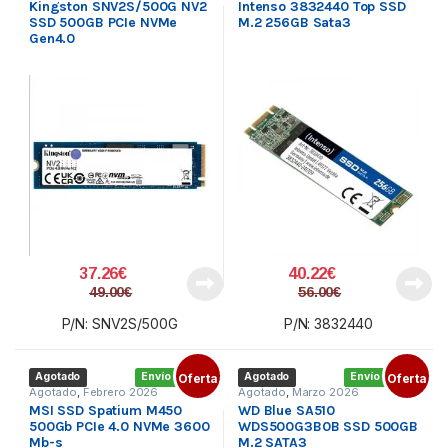
Kingston SNV2S/500G NV2
Intenso 3832440 Top SSD
SSD 500GB PCIe NVMe
M.2 256GB Sata3
Gen4.0
37.26
€
40.22
€
49.00
€
56.00
€
P/N: SNV2S/500G
P/N: 3832440
Agotado
Envío gratis
Oferta
Agotado
Envío gratis
Oferta
Agotado
,
Febrero 2026
Agotado
,
Marzo 2026
MSI SSD Spatium M450
WD Blue SA510
500Gb PCIe 4.0 NVMe 3600
WDS500G3B0B SSD 500GB
Mb-s
M.2 SATA3