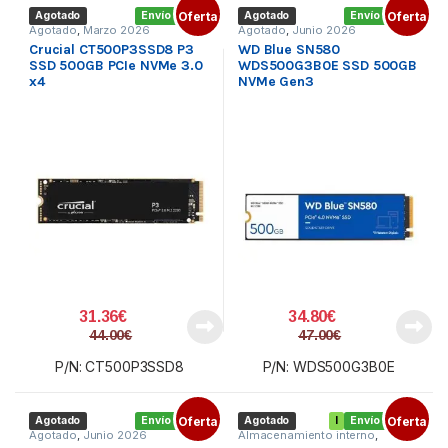
Agotado
Envío gratis
Oferta
Agotado
Envío gratis
Oferta
Agotado
,
Marzo 2026
Agotado
,
Junio 2026
Crucial CT500P3SSD8 P3
WD Blue SN580
SSD 500GB PCIe NVMe 3.0
WDS500G3B0E SSD 500GB
x4
NVMe Gen3
31.36
€
34.80
€
44.00
€
47.00
€
P/N: CT500P3SSD8
P/N: WDS500G3B0E
Agotado
Envío gratis
Oferta
Agotado
I
Envío gratis
Oferta
Agotado
,
Junio 2026
Almacenamiento interno
,
Componentes
,
SSD M.2