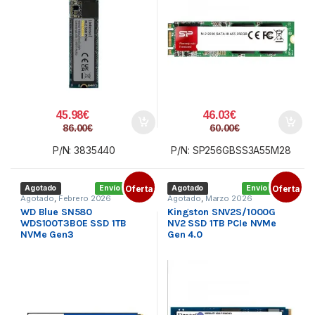
45.98
€
46.03
€
86.00
€
60.00
€
P/N: 3835440
P/N: SP256GBSS3A55M28
Agotado
Envío gratis
Oferta
Agotado
Envío gratis
Oferta
Agotado
,
Febrero 2026
Agotado
,
Marzo 2026
WD Blue SN580
Kingston SNV2S/1000G
WDS100T3B0E SSD 1TB
NV2 SSD 1TB PCIe NVMe
NVMe Gen3
Gen 4.0