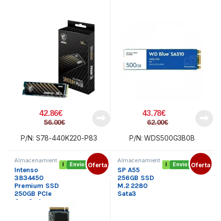
42.86
€
43.78
€
56.00
€
62.00
€
P/N: S78-440K220-P83
P/N: WDS500G3B0B
Almacenamient
Almacenamient
I
Envío gratis
Oferta
I
Envío gratis
Oferta
o interno
,
o interno
,
Intenso
SP A55
Componentes
,
Componentes
,
SSD M.2
SSD M.2
3834450
256GB SSD
Premium SSD
M.2 2280
250GB PCIe
Sata3
Gen 3×4