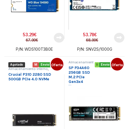
53.29
€
53.78
€
67.00
€
68.00
€
P/N: WDS100T3B0E
P/N: SNV2S/1000G
Almacenamient
Agotado
M
Envío gratis
Oferta
I
Envío gratis
Oferta
o interno
,
SP P34A60
Componentes
,
Almacenamiento interno
,
SSD M.2
256GB SSD
Componentes
,
SSD M.2
Crucial P310 2280 SSD
M.2 PCIe
500GB PCIe 4.0 NVMe
Gen3x4
Nvme