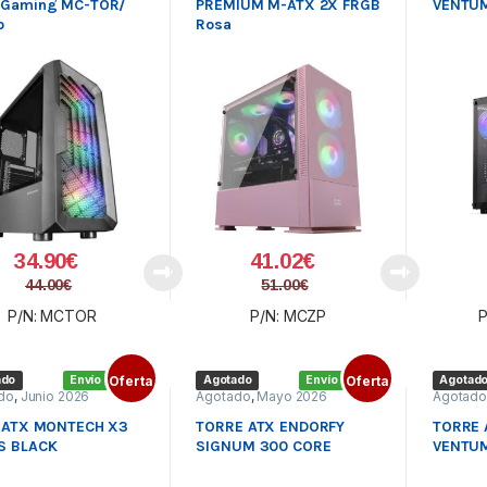
 Gaming MC-TOR/
PREMIUM M-ATX 2X FRGB
VENTUM
o
Rosa
34.90
€
41.02
€
44.00
€
51.00
€
P/N: MCTOR
P/N: MCZP
P
ado
Envío gratis
Oferta
Agotado
Envío gratis
Oferta
Agotad
do
,
Junio 2026
Agotado
,
Mayo 2026
Agotad
e ATX MONTECH X3
TORRE ATX ENDORFY
TORRE 
S BLACK
SIGNUM 300 CORE
VENTUM