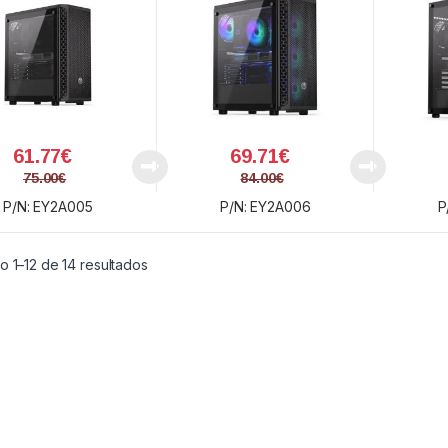
61.77
€
69.71
€
75.00
€
84.00
€
P/N: EY2A005
P/N: EY2A006
P
Ordenado por precio: bajo a alto
 1–12 de 14 resultados