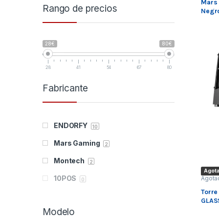
Mars
Rango de precios
Negr
28€
80€
28
41
54
67
80
Fabricante
ENDORFY
10
Mars Gaming
2
Montech
2
Agot
10POS
Agota
0
Torr
3GO
0
GLAS
Modelo
Abysm
0