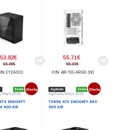
53.82
€
55.71
€
66.00
€
68.00
€
/N: EY2A002
P/N: AIR 100 ARGB (W)
o
Envío gratis
Oferta
Agotado
Envío gratis
Oferta
o
,
Mayo 2026
Agotado
,
Mayo 2026
ATX ENDORFY
TORRE ATX ENDORFY ARX
 400 AIR
500 AIR