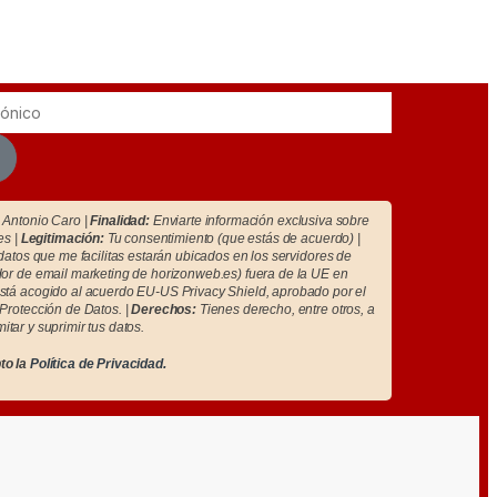
Antonio Caro |
Finalidad:
Enviarte información exclusiva sobre
es |
Legitimación:
Tu consentimiento (que estás de acuerdo) |
atos que me facilitas estarán ubicados en los servidores de
r de email marketing de horizonweb.es) fuera de la UE en
tá acogido al acuerdo EU-US Privacy Shield, aprobado por el
Protección de Datos. |
Derechos:
Tienes derecho, entre otros, a
imitar y suprimir tus datos.
to la
Política de Privacidad.