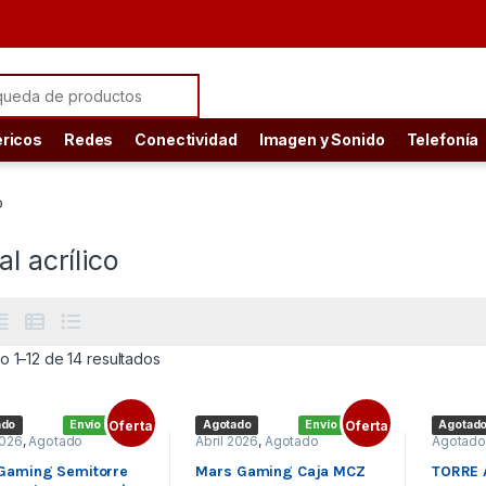
ch for:
éricos
Redes
Conectividad
Imagen y Sonido
Telefonía
o
al acrílico
Ordenado por precio: bajo a alto
 1–12 de 14 resultados
ado
Envío gratis
Oferta
Agotado
Envío gratis
Oferta
Agotad
2026
,
Agotado
Abril 2026
,
Agotado
Agotad
Gaming Semitorre
Mars Gaming Caja MCZ
TORRE 