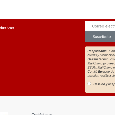
clusivas
Suscríbete
Responsable:
Juan 
ofertas y promocion
Destinatarios:
Los d
MailChimp (proveedo
EEUU. MailChimp es
Comité Europeo de 
acceder, rectificar, l
He leído y acep
Contáctanos