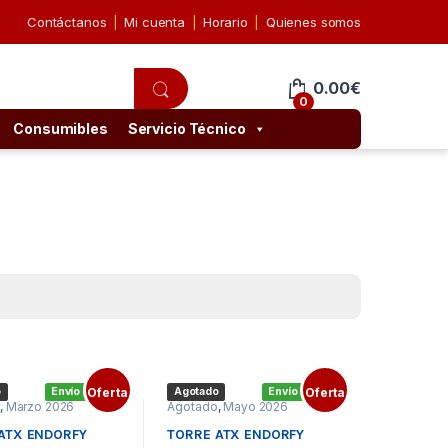
Contáctanos
Mi cuenta
Horario
Quienes somos
0.00
€
0
Consumibles
Servicio Técnico
o
Envío gratis
Oferta
Agotado
Envío gratis
Oferta
o
,
Marzo 2026
Agotado
,
Mayo 2026
ATX ENDORFY
TORRE ATX ENDORFY