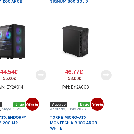
 200 ARGB
SIGNUM 300 SOLID
44.54
€
46.77
€
55.00
€
58.00
€
/N: EY2A014
P/N: EY2A003
o
Envío gratis
Oferta
Agotado
Envío gratis
Oferta
o
,
Mayo 2026
Agotado
,
Junio 2026
ATX ENDORFY
TORRE MICRO-ATX
 200 AIR
MONTECH AIR 100 ARGB
WHITE