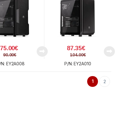
75.00
€
87.35
€
90.00
€
104.00
€
/N: EY2A008
P/N: EY2A010
1
2