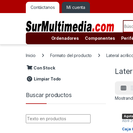
Contáctanos
Mí cuenta
Sear
Ordenadores
Componentes
Perif
Inicio
Formato del producto
Lateral acrílic
Con Stock
Later
Limpiar Todo
Buscar productos
Mostrando
Agot
Abril 
Caja 