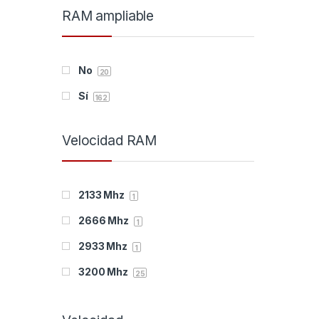
RAM ampliable
192 GB
CYBERPOWER
38
12
256 GB
D-Link
74
81
No
Deep Gaming
20
14
Sí
Dell
162
13
DELOCK
9
Velocidad RAM
Denver
1
DRIFT
24
2133 Mhz
1
Duracell
6
2666 Mhz
1
Edimax
22
2933 Mhz
1
Eminent
3
3200 Mhz
25
ENDORFY
16
4000 Mhz
1
ENERGIZER
2