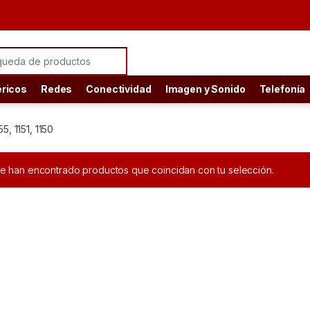
ch for:
éricos
Redes
Conectividad
Imagen y Sonido
Telefonía
5, 1151, 1150
e han encontrado productos que coincidan con tu selección.