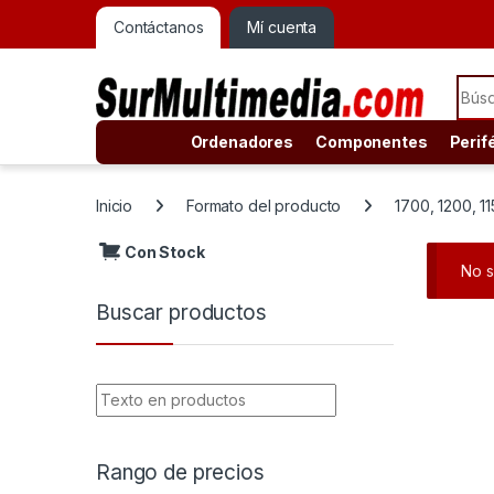
Contáctanos
Mí cuenta
Sear
Ordenadores
Componentes
Perif
Inicio
Formato del producto
1700, 1200, 115
Con Stock
No s
Buscar productos
Rango de precios