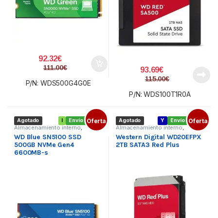
92.32
€
111.00
€
93.69
€
115.00
€
P/N: WDS500G4G0E
P/N: WDS100T1R0A
Agotado
I
Envío gratis
Oferta
Agotado
Y
Envío gratis
Oferta
Almacenamiento interno
,
Almacenamiento interno
,
Componentes
,
SSD M.2
Componentes
,
Disco duro 3.5
WD Blue SN5100 SSD
Western Digital WD20EFPX
500GB NVMe Gen4
2TB SATA3 Red Plus
6600MB-s