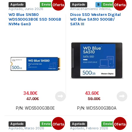
Agotado
Envío gratis
Oferta
Agotado
S
Envío gratis
Oferta
Agotado
,
Junio 2026
Almacenamiento interno
,
Componentes
,
SSD 2.5
WD Blue SN580
Disco SSD Western Digital
WDS500G3B0E SSD 500GB
WD Blue SA510 500GB/
NVMe Gen3
SATA III
34.80
€
43.60
€
47.00
€
59.00
€
P/N: WDS500G3B0E
P/N: WDS500G3B0A
Agotado
Envío gratis
Oferta
Agotado
Envío gratis
Oferta
Agotado
,
Marzo 2026
Agotado
,
Febrero 2026