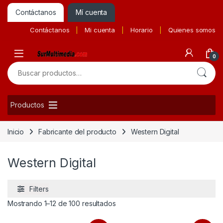
Contáctanos
Mí cuenta
Contáctanos
Mi cuenta
Horario
Quienes somos
0
Buscar por:
Productos
Inicio
Fabricante del producto
Western Digital
Western Digital
Filters
Ordenado por precio: bajo a alto
Mostrando 1–12 de 100 resultados