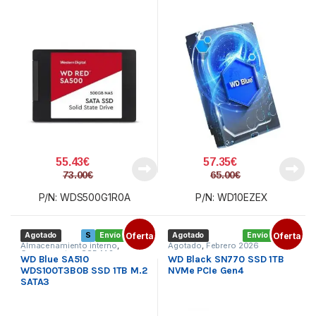
55.43
€
57.35
€
73.00
€
65.00
€
P/N: WDS500G1R0A
P/N: WD10EZEX
Agotado
S
Envío gratis
Oferta
Agotado
Envío gratis
Oferta
Almacenamiento interno
,
Agotado
,
Febrero 2026
Componentes
,
SSD M.2
WD Blue SA510
WD Black SN770 SSD 1TB
WDS100T3B0B SSD 1TB M.2
NVMe PCIe Gen4
SATA3