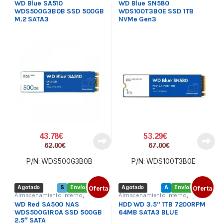
WD Blue SA510
WD Blue SN580
WDS500G3B0B SSD 500GB
WDS100T3B0E SSD 1TB
M.2 SATA3
NVMe Gen3
43.78
€
53.29
€
62.00
€
67.00
€
P/N: WDS500G3B0B
P/N: WDS100T3B0E
Agotado
S
Envío gratis
Oferta
Agotado
A
Envío gratis
Oferta
Almacenamiento interno
,
Almacenamiento interno
,
Componentes
,
SSD 2.5
Componentes
,
Disco duro 3.5
WD Red SA500 NAS
HDD WD 3.5” 1TB 7200RPM
WDS500G1R0A SSD 500GB
64MB SATA3 BLUE
2.5″ SATA