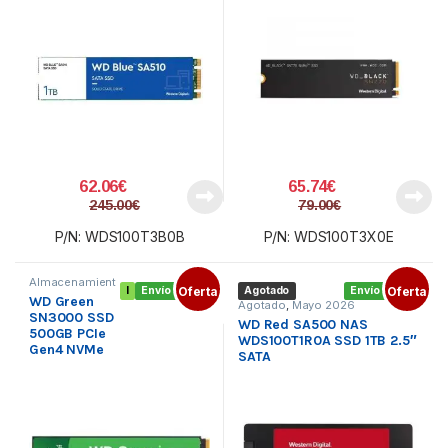
62.06
€
65.74
€
245.00
€
79.00
€
P/N: WDS100T3B0B
P/N: WDS100T3X0E
Almacenamient
I
Envío gratis
Oferta
Agotado
Envío gratis
Oferta
o interno
,
WD Green
Componentes
,
Agotado
,
Mayo 2026
SSD M.2
SN3000 SSD
WD Red SA500 NAS
500GB PCIe
WDS100T1R0A SSD 1TB 2.5″
Gen4 NVMe
SATA