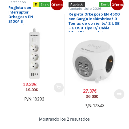
Periféricos
,
D
Envío gratis
Oferta
Agotado
Envío gratis
Oferta
Regletas
,
SAI´s
Regleta con
y Regletas
Agotado
,
Julio 2026
Interruptor
Regleta Orbegozo EN 4500
Orbegozo EN
con Carga inalámbrica/ 3
3100/ 3
Tomas de corriente/ 2 USB
Tomas de
– 2 USB Tipo C/ Cable
Corriente/ 2
1.5m/ Blanca y Gris
USB/ 2 USB
Tipo-C/
Cable 1.4m/
Blanca
12.32
€
19.00
€
27.37
€
36.00
€
P/N: 18292
P/N: 17843
Ordenado por precio:
Mostrando los 2 resultados