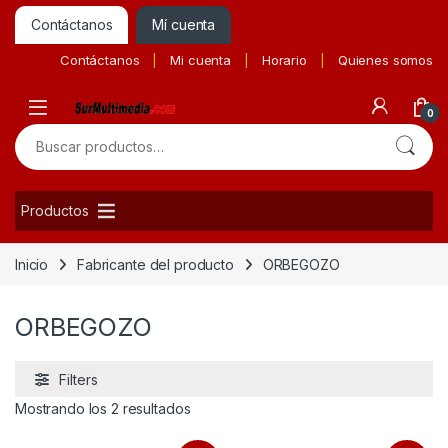
Contáctanos
Mí cuenta
Contáctanos
Mi cuenta
Horario
Quienes somos
0
Buscar por:
Productos
Inicio
Fabricante del producto
ORBEGOZO
ORBEGOZO
Filters
Ordenado por precio: bajo a alto
Mostrando los 2 resultados