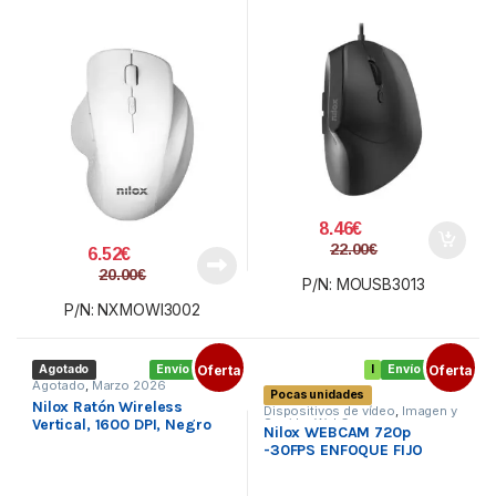
negro
8.46
€
22.00
€
6.52
€
20.00
€
P/N: MOUSB3013
P/N: NXMOWI3002
Agotado
Envío gratis
Oferta
I
Envío gratis
Oferta
Agotado
,
Marzo 2026
Pocas unidades
Nilox Ratón Wireless
Dispositivos de vídeo
,
Imagen y
Vertical, 1600 DPI, Negro
Sonido
,
WebCam
Nilox WEBCAM 720p
-30FPS ENFOQUE FIJO