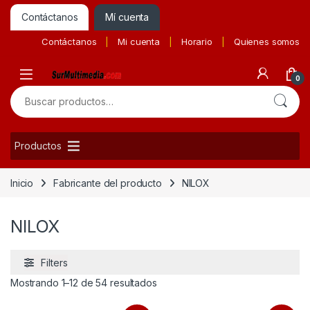
Contáctanos
Mí cuenta
Contáctanos
Mi cuenta
Horario
Quienes somos
0
Buscar por:
Productos
Inicio
Fabricante del producto
NILOX
NILOX
Filters
Ordenado por precio: bajo a alto
Mostrando 1–12 de 54 resultados