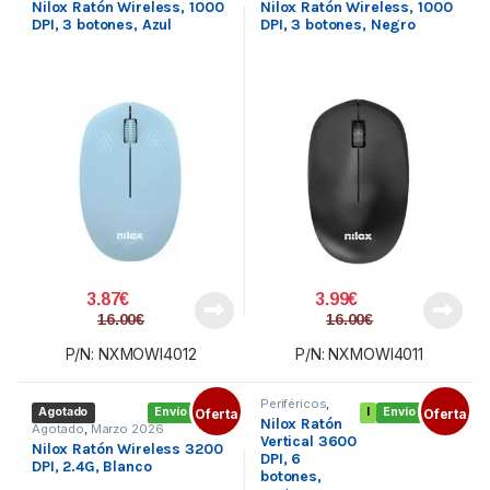
Nilox Ratón Wireless, 1000
Nilox Ratón Wireless, 1000
DPI, 3 botones, Azul
DPI, 3 botones, Negro
3.87
€
3.99
€
16.00
€
16.00
€
P/N: NXMOWI4012
P/N: NXMOWI4011
Periféricos
,
Agotado
Envío gratis
Oferta
I
Envío gratis
Oferta
Ratón con
Nilox Ratón
cable
,
Teclado y
Agotado
,
Marzo 2026
Ratón
Vertical 3600
Nilox Ratón Wireless 3200
DPI, 6
DPI, 2.4G, Blanco
botones,