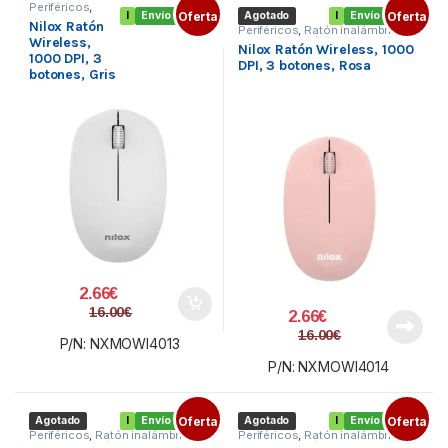
Periféricos
,
I
Envío gratis
Oferta
Agotado
I
Envío gratis
Oferta
Ratón
Nilox Ratón
inalámbrico
,
Periféricos
,
Ratón inalámbrico
,
Teclado y Ratón
Wireless,
Teclado y Ratón
Nilox Ratón Wireless, 1000
1000 DPI, 3
DPI, 3 botones, Rosa
botones, Gris
2.66
€
16.00
€
2.66
€
16.00
€
P/N: NXMOWI4013
P/N: NXMOWI4014
Agotado
I
Envío gratis
Oferta
Agotado
I
Envío gratis
Oferta
Periféricos
,
Ratón inalámbrico
,
Periféricos
,
Ratón inalámbrico
,
Teclado y Ratón
Teclado y Ratón