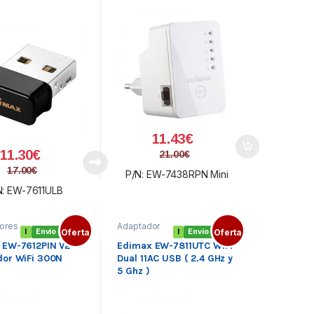
11.43
€
11.30
€
21.00
€
17.00
€
P/N: EW-7438RPN Mini
N: EW-7611ULB
ores
Adaptador
I
Envío gratis
Oferta
I
Envío gratis
Oferta
icos
,
Wifi USB
,
Adaptadores
 EW-7612PIN V2
Edimax EW-7811UTC WiFi
ifi
Inalámbricos
,
dor WiFi 300N
Dual 11AC USB ( 2.4 GHz y
ress
Redes
5 Ghz )