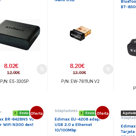
BlueToo
BT-850
8.02
€
8.20
€
12.00
€
13.00
€
P/N: ES-3305P
P/N: EW-7811UN V2
P
s
,
Adaptadores
I
Envío gratis
Oferta
I
Envío gratis
Oferta
Agotad
s
de Red
,
Red
Adaptad
bricas
,
externa
,
ax BR-6428NS V5
Edimax EU-4208 adap.
Adaptad
 Wifi
Redes
r WiFi N300 4en1
USB 2.0 a Ethernet
Redes
Edimax
10/100Mbp
Tarjeta