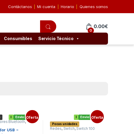
Contáctanos
Mi cuenta
Horario
Quienes somos
0.00
€
0
Consumibles
Servicio Técnico
o
I
Envío gratis
Oferta
I
Envío gratis
Oferta
ores Bluetooth
,
Pocas unidades
ores Inalámbricos
,
Redes
,
Switch
,
Switch 100
dor USB –
Mbits