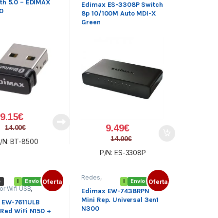
th 5.0 – EDIMAX
Edimax ES-3308P Switch
0
8p 10/100M Auto MDI-X
Green
9.15
€
9.49
€
14.00
€
14.00
€
/N: BT-8500
P/N: ES-3308P
Redes
,
o
I
Envío gratis
Oferta
I
Envío gratis
Oferta
Redes
or Wifi USB
,
inalámbricas
,
Edimax EW-7438RPN
ores Inalámbricos
,
Repetidor
Mini Rep. Universal 3en1
Wifi
 EW-7611ULB
N300
 Red WiFi N150 +