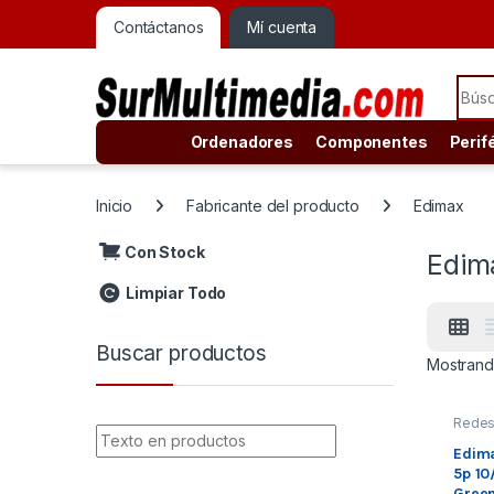
Contáctanos
Mí cuenta
Sear
Ordenadores
Componentes
Perif
Inicio
Fabricante del producto
Edimax
Con Stock
Edim
Limpiar Todo
Buscar productos
Mostrand
Rede
Switc
Switch
Edim
Mbits
5p 1
Gree