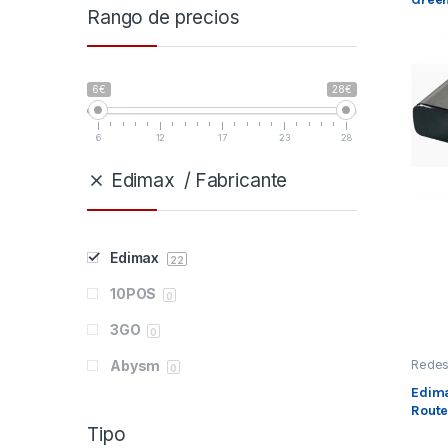
Rango de precios
6€
28€
6
12
17
23
28
Edimax
Fabricante
Edimax
22
10POS
0
3GO
0
Abysm
Rede
0
Rede
inalám
Edim
Acer
Router
0
Route
Tipo
Adata
0