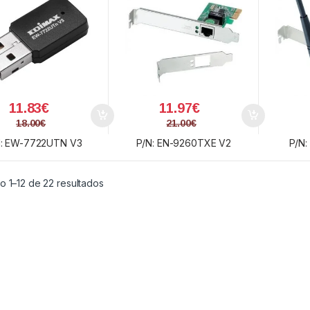
11.83
€
11.97
€
18.00
€
21.00
€
N: EW-7722UTN V3
P/N: EN-9260TXE V2
P/N:
Ordenado por precio: bajo a alto
o 1–12 de 22 resultados