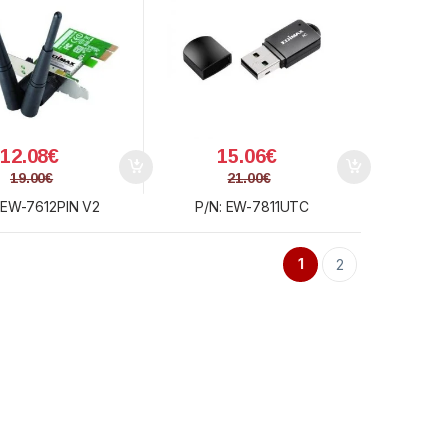
12.08
€
15.06
€
19.00
€
21.00
€
 EW-7612PIN V2
P/N: EW-7811UTC
1
2