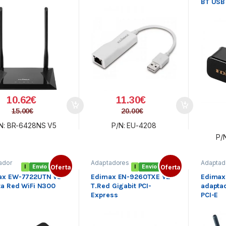
BT USB
10.62
€
11.30
€
15.00
€
20.00
€
N: BR-6428NS V5
P/N: EU-4208
P/
ador
Adaptadores
Adaptad
I
Envío gratis
Oferta
I
Envío gratis
Oferta
USB
,
de Red
,
Inalámbr
adores
Redes
,
Redes
,
ax EW-7722UTN V3
Edimax EN-9260TXE V2
Edimax
bricos
,
Tarjetas de
Tarjeta W
ta Red WiFi N300
T.Red Gigabit PCI-
adapta
s
red
PCI Exp
Express
PCI-E