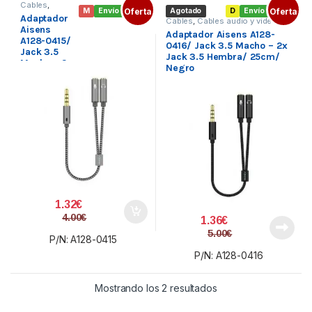
Cables
,
M
Envío gratis
Oferta
Agotado
D
Envío gratis
Oferta
Cables audio y
Adaptador
video
,
Cables
,
Cables audio y video
,
Conectividad
Aisens
Conectividad
Adaptador Aisens A128-
A128-0415/
0416/ Jack 3.5 Macho – 2x
Jack 3.5
Jack 3.5 Hembra/ 25cm/
Macho – 2x
Negro
Jack 3.5
Hembra/
25cm/ Gris
1.32
€
4.00
€
1.36
€
5.00
€
P/N: A128-0415
P/N: A128-0416
Ordenado por precio:
Mostrando los 2 resultados