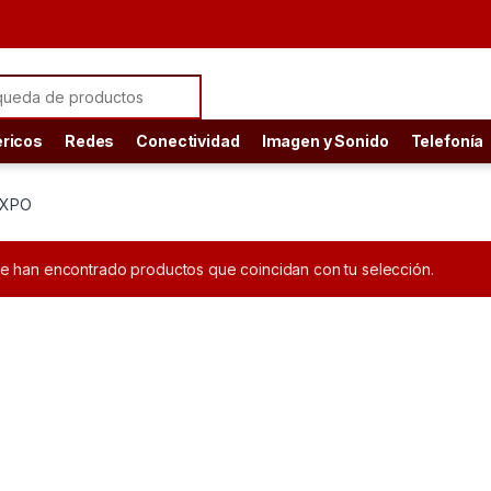
ch for:
éricos
Redes
Conectividad
Imagen y Sonido
Telefonía
EXPO
e han encontrado productos que coincidan con tu selección.