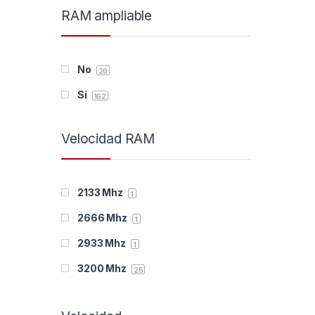
RAM ampliable
192 GB
CYBERPOWER
38
12
256 GB
D-Link
74
81
No
Deep Gaming
20
14
Sí
Dell
162
13
DELOCK
9
Velocidad RAM
Denver
1
DRIFT
24
2133 Mhz
1
Duracell
6
2666 Mhz
1
Edimax
22
2933 Mhz
1
Eminent
3
3200 Mhz
25
ENDORFY
16
4000 Mhz
1
ENERGIZER
2