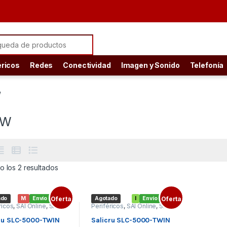
ch for:
éricos
Redes
Conectividad
Imagen y Sonido
Telefonía
W
0W
Ordenado por precio: bajo a alto
 los 2 resultados
ado
M
Envío gratis
Oferta
Agotado
I
Envío gratis
Oferta
ricos
,
SAI Online
,
SAI´s
Periféricos
,
SAI Online
,
SAI´s
etas
y Regletas
ru SLC-5000-TWIN
Salicru SLC-5000-TWIN