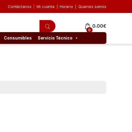
Contáctanos
Mi cuenta
Horario
Quienes somos
0.00
€
0
Consumibles
Servicio Técnico