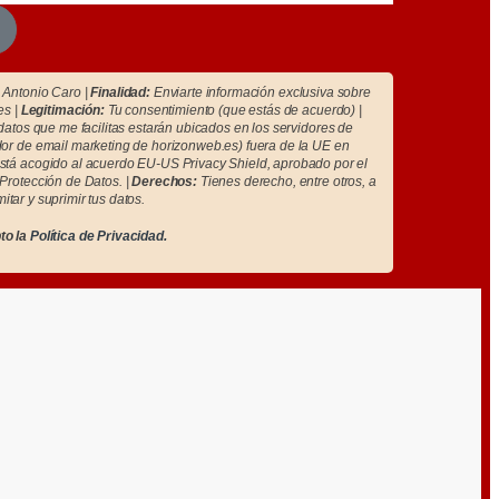
Antonio Caro |
Finalidad:
Enviarte información exclusiva sobre
es |
Legitimación:
Tu consentimiento (que estás de acuerdo) |
atos que me facilitas estarán ubicados en los servidores de
r de email marketing de horizonweb.es) fuera de la UE en
tá acogido al acuerdo EU-US Privacy Shield, aprobado por el
Protección de Datos. |
Derechos:
Tienes derecho, entre otros, a
imitar y suprimir tus datos.
to la
Política de Privacidad.