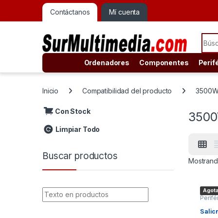
Contáctanos
Mí cuenta
Sear
Ordenadores
Componentes
Perif
Inicio
Compatibilidad del producto
3500
Con Stock
350
Limpiar Todo
Buscar productos
Mostrando
Agot
Perifé
y Regl
Salic