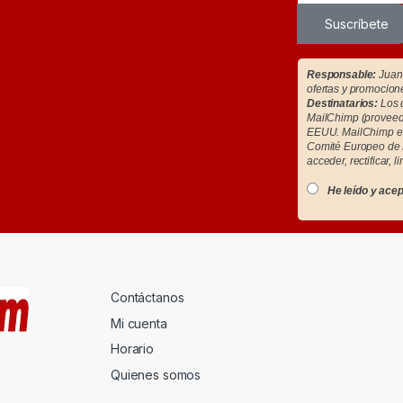
Suscríbete
Responsable:
Juan 
ofertas y promocion
Destinatarios:
Los d
MailChimp (proveedo
EEUU. MailChimp es
Comité Europeo de 
acceder, rectificar, l
He leído y acep
Contáctanos
Mi cuenta
Horario
Quienes somos