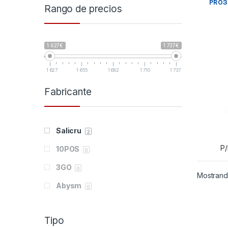
PRO3
Rango de precios
1 627€
1 737€
1 627
1 655
1 682
1 710
1 737
Fabricante
Salicru
2
P
10POS
0
3GO
0
Mostrando
Abysm
0
Acer
0
Tipo
Adata
0