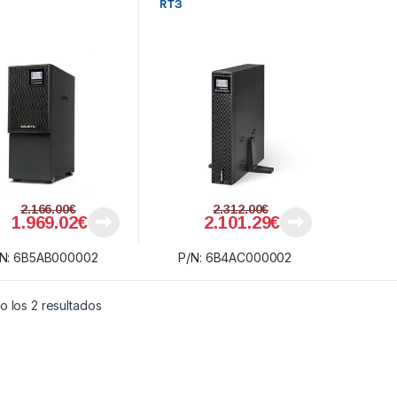
RT3
2.166.00
€
2.312.00
€
1.969.02
€
2.101.29
€
/N: 6B5AB000002
P/N: 6B4AC000002
Ordenado por precio: bajo a alto
 los 2 resultados