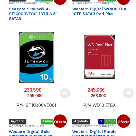
Almacenamiento interno
,
Almacenamiento interno
,
Componentes
,
Disco duro 3.5
Componentes
,
Disco duro 3.5
Seagate SkyHawk AI
Western Digital WD101EFBX
ST10000VE001 10TB 3.5″
10TB SATA3 Red Plus
SATA3
233.59
€
245.06
€
255.00
€
268.00
€
P/N: ST10000VE001
P/N: WD101EFBX
Agotado
Envío gratis
Oferta
Agotado
Y
Envío gratis
Oferta
Agotado
,
Marzo 2026
Almacenamiento interno
,
Componentes
,
Disco duro 3.5
Western Digital Gold
Western Digital Purple