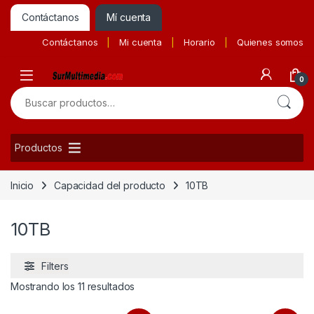
Contáctanos
Mí cuenta
Contáctanos
Mi cuenta
Horario
Quienes somos
0
Buscar por:
Productos
Inicio
Capacidad del producto
10TB
10TB
Filters
Ordenado por precio: bajo a alto
Mostrando los 11 resultados