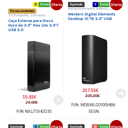
D
Envío gratis
Oferta
Agotado
Y
Envío gratis
Oferta
Almacenamiento externo
,
Disco
Pocas unidades
externo 3.5
,
Periféricos
Western Digital Elements
3.5 Pulgadas
,
Carcasas
Desktop 10 TB 3.5″ USB
externas
,
Periféricos
Caja Externa para Disco
Duro de 3.5″ Nox Lite 3.5”/
USB 3.0
217.55
€
305.00
€
15.81
€
24.00
€
P/N: WDBWLG0100HBK-
P/N: NXLITEHDD35
EESN
Agotado
S
Envío gratis
Oferta
Agotado
M
Envío gratis
Oferta