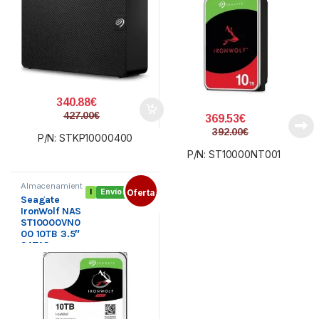
340.88
€
427.00
€
369.53
€
392.00
€
P/N: STKP10000400
P/N: ST10000NT001
Almacenamient
I
Envío gratis
Oferta
o interno
,
Seagate
Componentes
,
Disco duro 3.5
IronWolf NAS
ST10000VN0
00 10TB 3.5″
SATA3