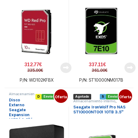
312.77
€
337.11
€
335.00
€
361.00
€
P/N: WD102KFBX
P/N: ST10000NM017B
Almacenamien
D
Envío gratis
Oferta
Agotado
S
Envío gratis
Oferta
to externo
,
Disco
Disco externo
Almacenamiento interno
,
3.5
,
Periféricos
Externo
Componentes
,
Disco duro 3.5
Seagate IronWolf Pro NAS
Seagate
ST10000NT001 10TB 3.5″
Expansion
10TB/ 3.5″/
USB 3.0