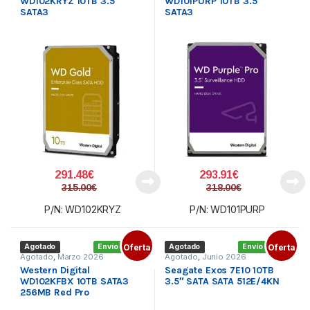
WD102KRYZ 10TB 3.5″
WD101PURP 10TB 3.5″
SATA3
SATA3
291.48
€
293.91
€
315.00
€
318.00
€
P/N: WD102KRYZ
P/N: WD101PURP
Agotado
Envío gratis
Oferta
Agotado
Envío gratis
Oferta
Agotado
,
Marzo 2026
Agotado
,
Junio 2026
Western Digital
Seagate Exos 7E10 10TB
WD102KFBX 10TB SATA3
3.5″ SATA SATA 512E/4KN
256MB Red Pro